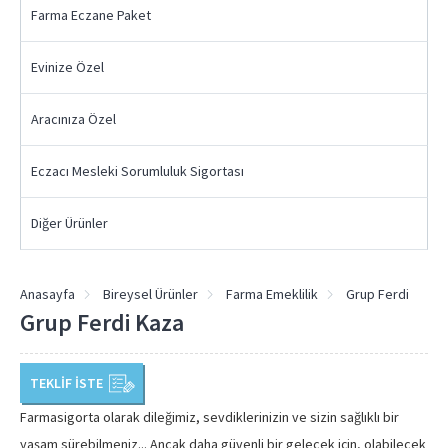
Farma Eczane Paket
Evinize Özel
Aracınıza Özel
Eczacı Mesleki Sorumluluk Sigortası
Diğer Ürünler
Anasayfa
Bireysel Ürünler
Farma Emeklilik
Grup Ferdi
Grup Ferdi Kaza
TEKLİF İSTE
Farmasigorta olarak dileğimiz, sevdiklerinizin ve sizin sağlıklı bir
yaşam sürebilmeniz... Ancak daha güvenli bir gelecek için, olabilecek