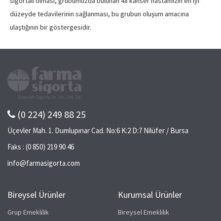
sigortalı olması, grubumuzda bulunan 48 kanser hastamızın en iyi
düzeyde tedavilerinin sağlanması, bu grubun oluşum amacına
ulaştığının bir göstergesidir.
(0 224) 249 88 25
Üçevler Mah. 1. Dumlupınar Cad. No:6 K:2 D:7 Nilüfer / Bursa
Faks : (0 850) 219 90 46
info@farmasigorta.com
Bireysel Ürünler
Kurumsal Ürünler
Grup Emeklilik
Bireysel Emeklilik